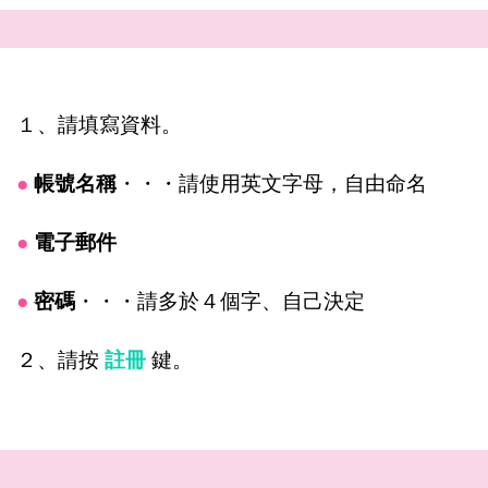
１、請填寫資料。
●
帳號名稱
・・・請使用英文字母，自由命名
●
電子郵件
●
密碼
・・・請多於４個字、自己決定
２、請按
註冊
鍵。