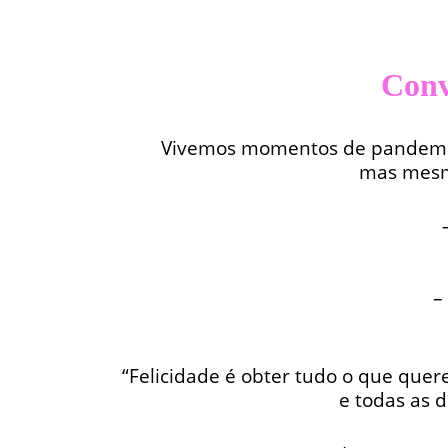
Conv
Vivemos momentos de pandemia co
mas mesm
–
“Felicidade é obter tudo o que quer
e todas as 