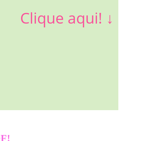
Clique aqui!
↓
DF!