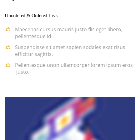
Unordered & Ordered Lists
Maecenas cursus mauris justo flis eget libero,
pellentesque id.
Suspendisse sit amet sapien sodales exat risus
efficitur sagittis.
Pellentesque unon ullamcorper lorem ipsum eros
justo.